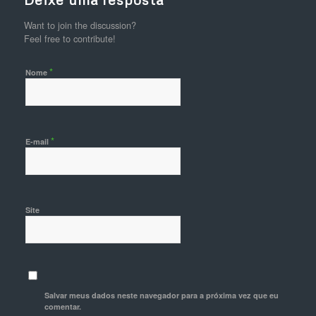
Want to join the discussion?
Feel free to contribute!
*
Nome
*
E-mail
Site
Salvar meus dados neste navegador para a próxima vez que eu
comentar.