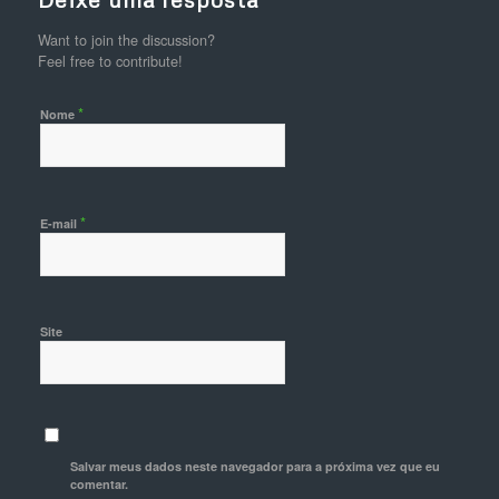
Want to join the discussion?
Feel free to contribute!
*
Nome
*
E-mail
Site
Salvar meus dados neste navegador para a próxima vez que eu
comentar.