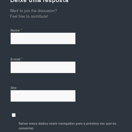
Want to join the discussion?
Feel free to contribute!
*
Nome
*
E-mail
Site
Salvar meus dados neste navegador para a próxima vez que eu
comentar.