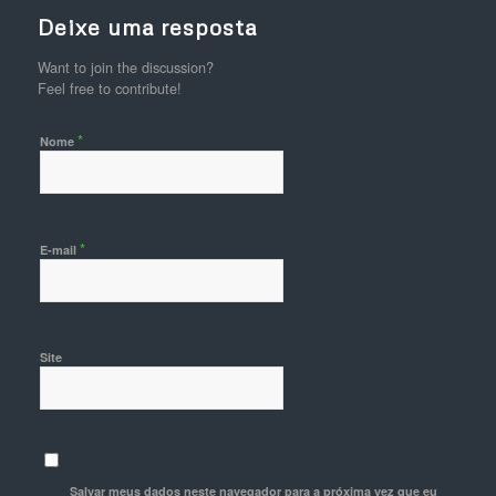
Deixe uma resposta
Want to join the discussion?
Feel free to contribute!
*
Nome
*
E-mail
Site
Salvar meus dados neste navegador para a próxima vez que eu